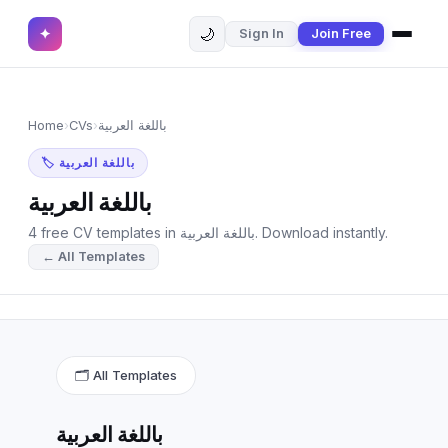
🌙
✦
Sign In
Join Free
✕
✦
Home
Join Free
Home
›
CVs
›
باللغة العربية
Sign In
Browse CVs
🏷 باللغة العربية
Most Downloaded
باللغة العربية
4 free CV templates in باللغة العربية. Download instantly.
Most Liked
← All Templates
Blog
CV CATEGORIES
English CV
(439)
🗂 All Templates
Arabic CV
(69)
باللغة العربية