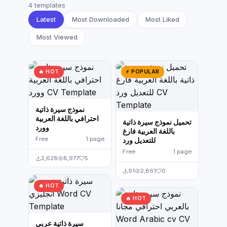
German CV
(19)
4 templates
Latest
Most Downloaded
Most Liked
French CV
(17)
Most Viewed
🔥 HOT
⚡ POPULAR
نموذج سيرة ذاتية
احترافي باللغة العربية
تحميل نموذج سيرة ذاتية
وورد
باللغة العربية فارغ
Free
1 page
للتعديل ورد
Free
1 page
2,628
8,977
5
91
2,861
0
🔥 HOT
🔥 HOT
سيرة ذاتية عربي