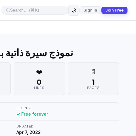
🌙
Sign In
Join Free
ic word نموذج سيرة ذاتية بالورد
❤️
📄
0
1
LIKES
PAGES
LICENSE
✓ Free forever
UPDATED
Apr 7, 2022