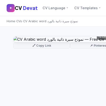
CV
Devat
CV
Devat
✦
CV Language
CV Templates
✕
✦
Home
›
CVs
›
CV Arabic word نموذج سيرة ذاتية بالورد
Home
Join Free
Sign In
Browse CVs
🔍 Cl
Most Downloaded
🔗 Copy Link
📌 Pinteres
Most Liked
Blog
CV CATEGORIES
English CV
(439)
Arabic CV
(69)