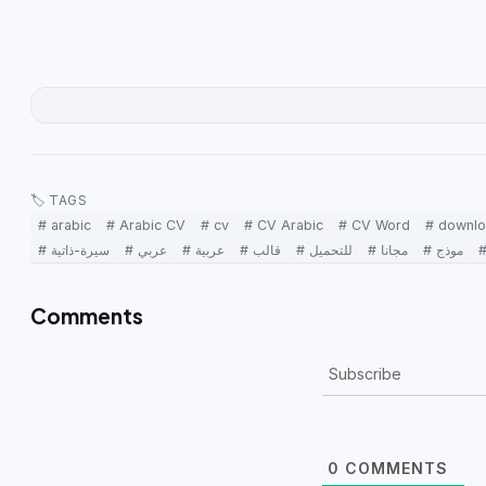
🏷 TAGS
# arabic
# Arabic CV
# cv
# CV Arabic
# CV Word
# downl
# موذج
# مجانا
# للتحميل
# قالب
# عربية
# عربي
# سيرة-ذاتية
Comments
Subscribe
0
COMMENTS