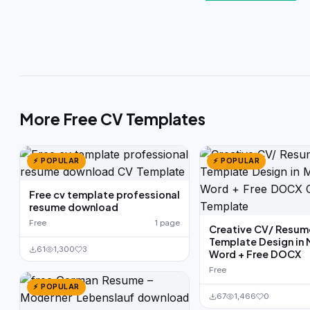
More Free CV Templates
⚡ POPULAR
⚡ POPULAR
Free cv template professional
resume download
Free
1 page
Creative CV/ Resum
Template Design in 
61
1,300
3
Word + Free DOCX
Free
⚡ POPULAR
67
1,466
0