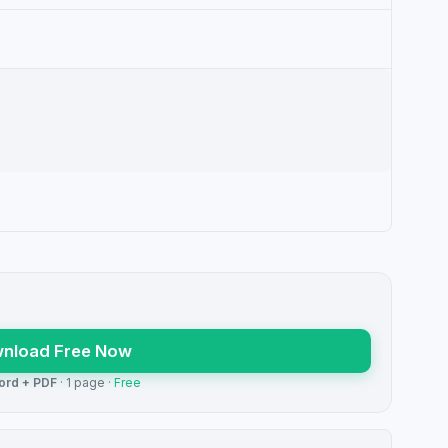
nload Free Now
ord + PDF
· 1 page ·
Free