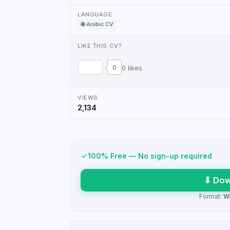
LANGUAGE
🌐 Arabic CV
LIKE THIS CV?
0
0 likes
VIEWS
2,134
100% Free — No sign-up required
⬇ Dow
Format:
W