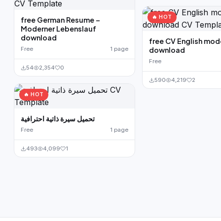
🔥 HOT
free German Resume –
Moderner Lebenslauf
download
free CV English mod
Free
1 page
download
Free
54
2,354
0
590
4,219
2
🔥 HOT
تحميل سيرة ذاتية احترافية
Free
1 page
493
4,099
1