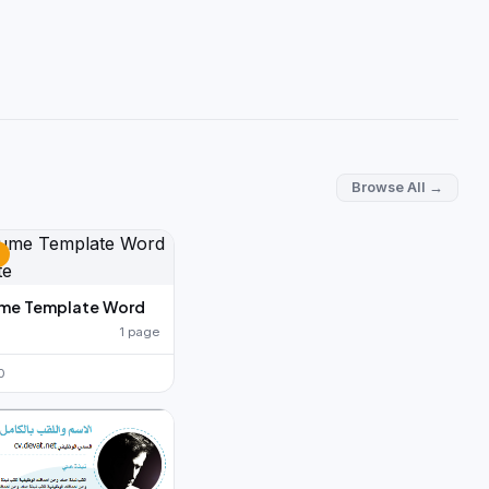
Browse All →
ume Template Word
1 page
0