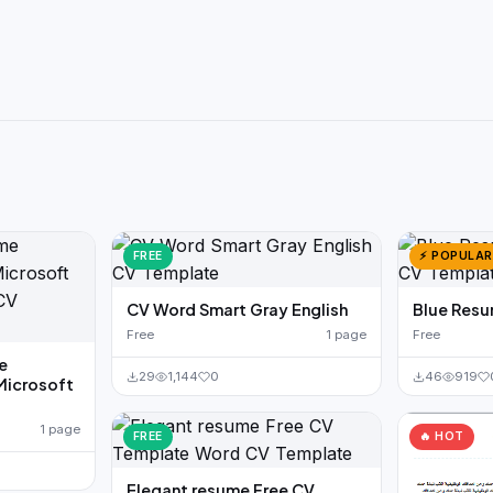
FREE
⚡ POPULAR
CV Word Smart Gray English
Blue Res
Free
1 page
Free
e
29
1,144
0
46
919
Microsoft
1 page
FREE
🔥 HOT
Elegant resume Free CV