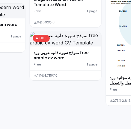
Template Word
Free
1 page
9
862
0
ern word
1 page
🔥 HOT
نموذج سيرة ذاتية عربي ورد free
arabic cv word
Free
1 page
111
1,715
0
ة مجانية ورد
ميل والتعديل
Free
273
2,813