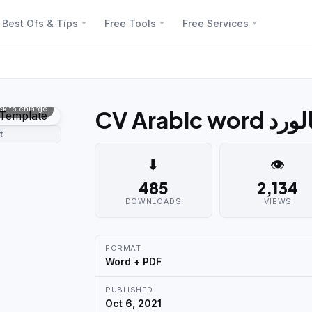
Best Ofs & Tips
Free Tools
Free Services
ick to enlarge
CV Arab
t
⬇
👁
485
2,134
DOWNLOADS
VIEWS
FORMAT
Word + PDF
PUBLISHED
Oct 6, 2021