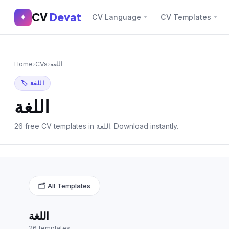
CV
Devat
CV
Devat
✦
CV Language
CV Templates
✕
✦
Home
Join Free
Home
›
CVs
›
اللغة
Sign In
Browse CVs
🏷 اللغة
Most Downloaded
اللغة
Most Liked
26 free CV templates in اللغة. Download instantly.
Blog
CV CATEGORIES
🗂 All Templates
English CV
(439)
Arabic CV
(69)
اللغة
26 templates