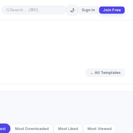
🌙
Sign In
Join Free
← All Templates
est
Most Downloaded
Most Liked
Most Viewed