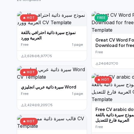
German CV
(19)
French CV
(17)
🔥 HOT
FREE
نموذج سيرة ذاتية احترافي باللغة
العربية وورد
Great CV Word F
Free
1 page
Download for fre
Free
2,628
8,977
5
24
821
0
🔥 HOT
🔥 HOT
سيرة ذاتية عربي انجليزي Word
Free
1 page
2,424
9,205
5
Free CV arabic d
موذج سيرة ذاتية باللغة
العربية فارغ للتعديل
🔥 HOT
Free