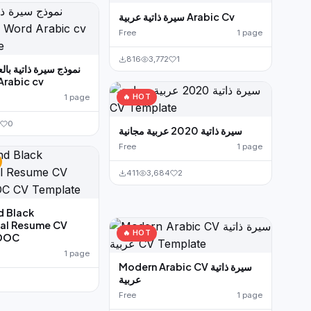
سيرة ذاتية عربية Arabic Cv
Free
1 page
816
3,772
1
نموذج سيرة ذاتية بال
rd Arabic cv
1 page
🔥 HOT
0
سيرة ذاتية 2020 عربية مجانية
Free
1 page
411
3,684
2
d Black
nal Resume CV
🔥 HOT
 DOC
1 page
Modern Arabic CV سيرة ذاتية
عربية
Free
1 page