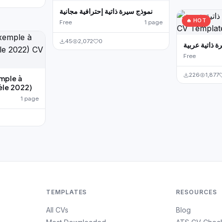
نموذج سيرة ذاتية إحترافية مجانية
🔥 HOT
Free
1 page
45
2,072
0
Free
226
1,877
mple à
èle 2022)
1 page
TEMPLATES
RESOURCES
All CVs
Blog