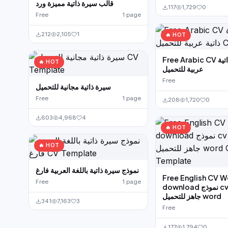
قالب سيرة ذاتية مميزة ورد
117
1,729
0
Free
1 page
212
2,105
1
🔥 HOT
Free Arabic CV نموذج سيرة ذاتية
🔥 HOT
عربية للتحميل
Free
سيرة ذاتية مجانية للتحميل
Free
1 page
208
1,720
0
603
4,968
4
🔥 HOT
🔥 HOT
نموذج سيرة ذاتية باللغة العربية فارغ
Free English CV 
Free
1 page
download نموذج cv بالانجليزي
جاهز للتحميل word
341
7,163
3
Free
177
1,794
0