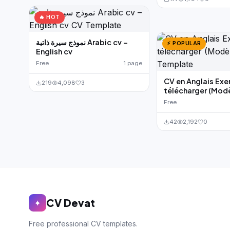
🔥 HOT
نموذج سيرة ذاتية Arabic cv –
⚡ POPULAR
English cv
Free
1 page
CV en Anglais Exe
219
4,098
3
télécharger (Mod
Free
42
2,192
0
CV Devat
✦
Free professional CV templates.