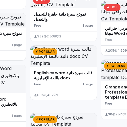
🔥 HOT
🔥 HOT
نموذج سيرة ذاتية جاهزة للتحميل
والتعديل
Free
1 page
عربي احترافي
مجانا Wo
959
2,838
2
Free
1 page
205
4,509
⚡ POPULAR
⚡ POPULAR
English cv word قالب سيرة ذاتية
باللغة الإنجليزية docx
Free
1 page
Orange an
Professio
69
1,462
1
template
Word
Free
38
987
1
1 page
⚡ POPULAR