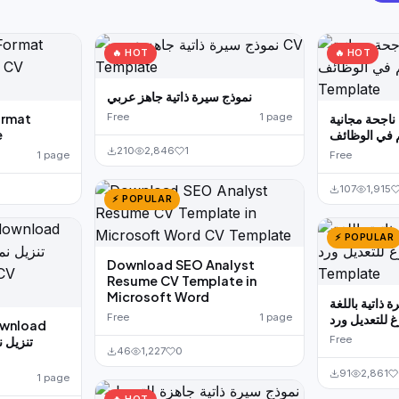
🔥 HOT
🔥 HOT
نموذج سيرة ذاتية جاهز عربي
ormat
Free
1 page
 ناجحة مجانية
e
م في الوظائف
210
2,846
1
1 page
Free
107
1,915
⚡ POPULAR
⚡ POPULAR
Download SEO Analyst
Resume CV Template in
Microsoft Word
 ذاتية باللغة
Free
1 page
غ للتعديل ورد
ownload
تنزيل ن
Free
46
1,227
0
91
2,861
1 page