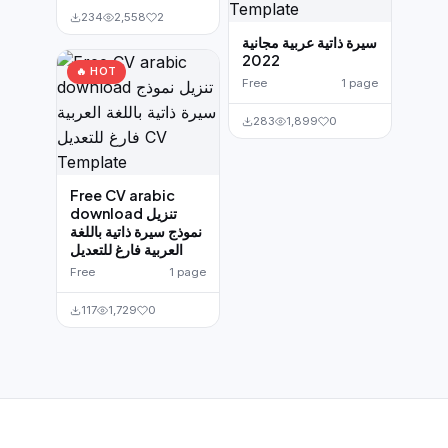
234
2,558
2
سيرة ذاتية عربية مجانية
2022
🔥 HOT
Free
1 page
283
1,899
0
Free CV arabic
download تنزيل
نموذج سيرة ذاتية باللغة
العربية فارغ للتعديل
Free
1 page
117
1,729
0