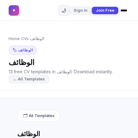
🌙
✦
Sign In
Join Free
✕
✦
Home
Join Free
Home
›
CVs
›
الوظائف
Sign In
Browse CVs
🏷 الوظائف
Most Downloaded
الوظائف
13 free CV templates in الوظائف. Download instantly.
Most Liked
← All Templates
Blog
CV CATEGORIES
English CV
(439)
🗂 All Templates
Arabic CV
(69)
الوظائف