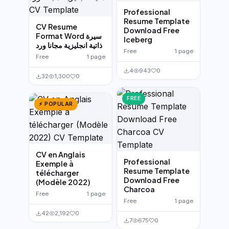
Professional
Resume Template
CV Resume
Download Free
Format Word سيرة
Iceberg
ذاتية انجليزية مجانا ورد
Free
1 page
Free
1 page
4
943
0
32
1,300
0
FREE
⚡ POPULAR
CV en Anglais
Professional
Exemple à
Resume Template
télécharger
Download Free
(Modèle 2022)
Charcoa
Free
1 page
Free
1 page
42
2,192
0
7
675
0