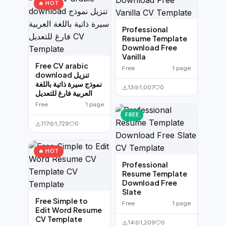
🔥 HOT
Professional
Resume Template
Download Free
Vanilla
Free CV arabic
Free
1 page
download تنزيل
نموذج سيرة ذاتية باللغة
13
1,007
0
العربية فارغ للتعديل
Free
1 page
FREE
117
1,729
0
🔥 HOT
Professional
Resume Template
Download Free
Slate
Free Simple to
Free
1 page
Edit Word Resume
CV Template
14
1,209
0