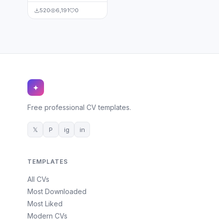
520
6,191
0
✦
Free professional CV templates.
𝕏
P
ig
in
TEMPLATES
All CVs
Most Downloaded
Most Liked
Modern CVs