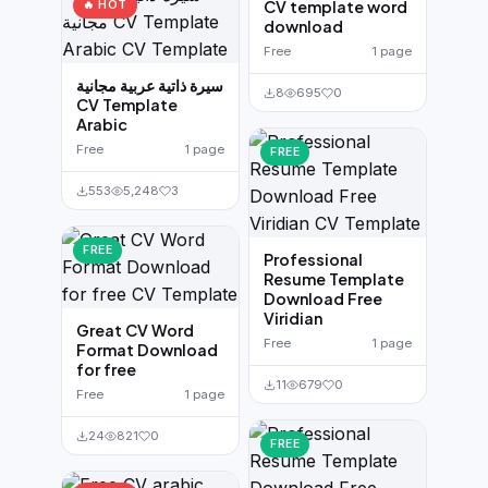
CV template word
🔥 HOT
download
Free
1 page
سيرة ذاتية عربية مجانية
8
695
0
CV Template
Arabic
Free
1 page
FREE
553
5,248
3
FREE
Professional
Resume Template
Download Free
Viridian
Great CV Word
Free
1 page
Format Download
for free
11
679
0
Free
1 page
24
821
0
FREE