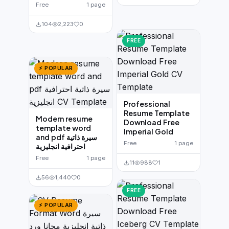
Free
1 page
104
2,223
0
FREE
⚡ POPULAR
Professional
Resume Template
Modern resume
Download Free
template word
Imperial Gold
and pdf سيرة ذاتية
Free
1 page
احترافية انجليزية
Free
1 page
11
988
1
56
1,440
0
FREE
⚡ POPULAR