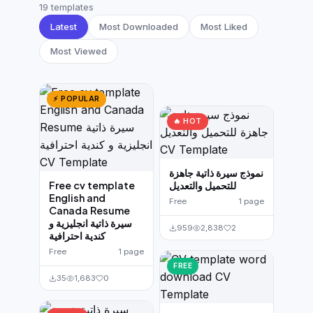
German CV
(19)
19 templates
Latest
Most Downloaded
Most Liked
French CV
(17)
Most Viewed
⚡ POPULAR
🔥 HOT
نموذج سيرة ذاتية جاهزة
Free cv template
للتحميل والتعديل
English and
Free
1 page
Canada Resume
سيرة ذاتية انجليزية و
959
2,838
2
كندية احترافية
Free
1 page
FREE
35
1,683
0