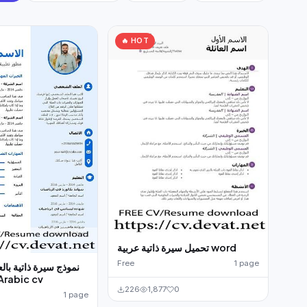
🔥 HOT
تحميل سيرة ذاتية عربية word
Free
1 page
نموذج سيرة ذاتية بال
rd Arabic cv
226
1,877
0
1 page