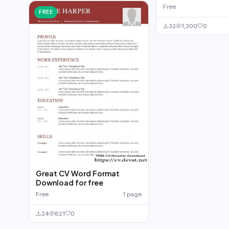
Free
FREE
32
1,300
0
Great CV Word Format
Download for free
Free
1 page
24
821
0