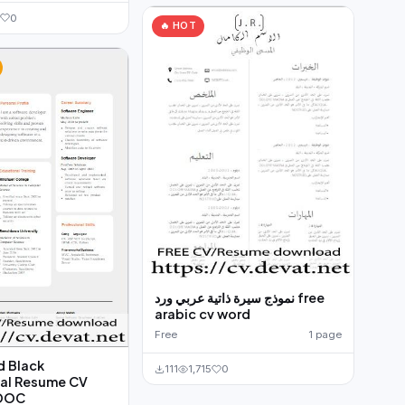
0
🔥 HOT
نموذج سيرة ذاتية عربي ورد free
arabic cv word
Free
1 page
d Black
111
1,715
0
nal Resume CV
 DOC