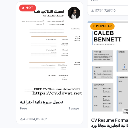
🔥 HOT
117
1,729
0
⚡ POPULAR
تحميل سيرة ذاتية احترافية
Free
1 page
493
4,099
1
CV Resume Forma
تية انجليزية مجانا ورد