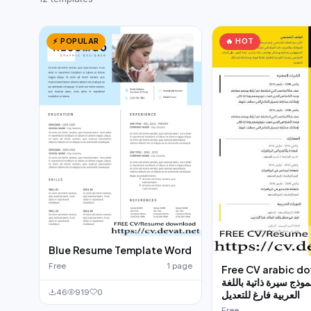
German CV
(19)
French CV
(17)
⚡ POPULAR
🔥 HOT
Blue Resume Template Word
Free
1 page
Free CV arabic d
موذج سيرة ذاتية باللغة
46
919
0
العربية فارغ للتعديل
Free