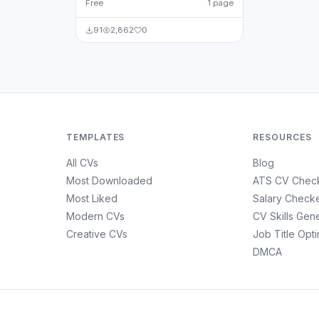
Free
1 page
91
2,862
0
TEMPLATES
RESOURCES
All CVs
Blog
Most Downloaded
ATS CV Chec
Most Liked
Salary Check
Modern CVs
CV Skills Gen
Creative CVs
Job Title Opt
DMCA