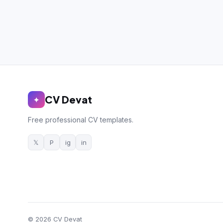
CV Devat
✦
Free professional CV templates.
𝕏
P
ig
in
© 2026 CV Devat