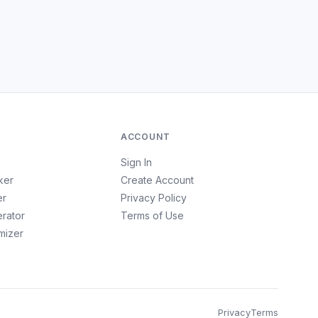
ACCOUNT
Sign In
ker
Create Account
er
Privacy Policy
erator
Terms of Use
imizer
Privacy
Terms