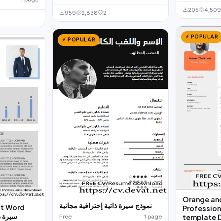
205
4,509
959
2,838
2
⚡ POPULAR
⚡ POPULAR
Orange an
نموذج سيرة ذاتية إحترافية مجانية
t Word
Professio
سيرة ذا
template
Free
1 page