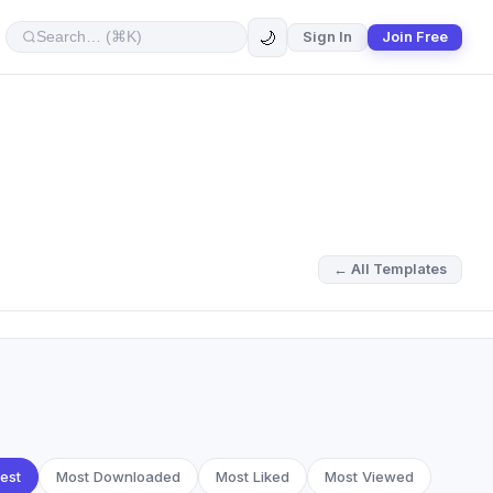
🌙
Sign In
Join Free
← All Templates
est
Most Downloaded
Most Liked
Most Viewed