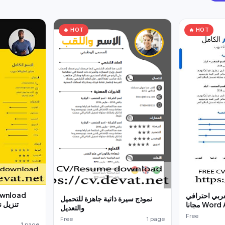
🔥 HOT
🔥 HOT
ownload
عربي احترافي
نموذج سيرة ذاتية جاهزة للتحميل
تنزيل ن
مجانا Wo
والتعديل
Free
Free
1 page
1 page