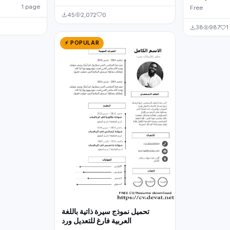
1 page
Free
45
2,072
0
38
987
1
⚡ POPULAR
تحميل نموذج سيرة ذاتية باللغة
العربية فارغ للتعديل ورد