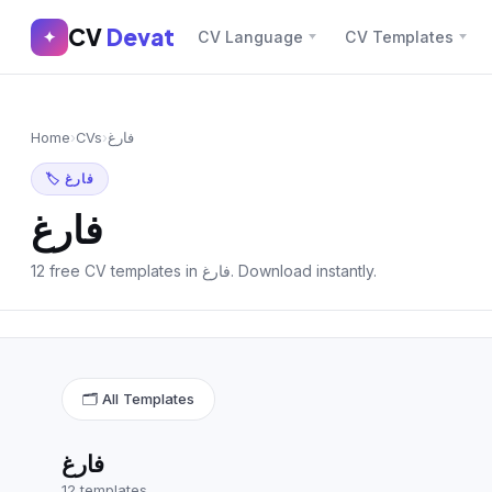
CV
Devat
CV
Devat
✦
CV Language
CV Templates
✕
✦
Home
Join Free
Home
›
CVs
›
فارغ
Sign In
Browse CVs
🏷 فارغ
Most Downloaded
فارغ
Most Liked
12 free CV templates in فارغ. Download instantly.
Blog
CV CATEGORIES
🗂 All Templates
English CV
(439)
Arabic CV
(69)
فارغ
12 templates